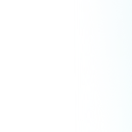
ペガサスハイド
カルチャー・教養・学問
詳しく見る
Instagramフォロワー20万人・ちゃおさんが
語る、高額講座からサブスクへの転換とFANTS
導入の決め手
ライフスタイルプロデューサー
ちゃお
美容・健康・ウェルネス