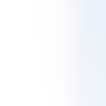
計2,400本超の学びが生まれた運営設計とは。
鍼灸業界に特化したICT教育者
花田光由
美容・健康・ウェルネス
詳しく見る
生徒の約2人に1人が毎日ログイン。お菓子研究
家・みのすけがFANTSで築いた"続く"米粉ス
イーツコミュニティ