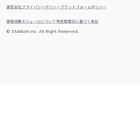
協会ビジネス
運営会社
プライバシーポリシー
プラットフォームポリシー
顧客ロイヤリティ向上
情報収集モジュールについて
特定商取引に基づく表記
コンテンツ販売
© ⁨Stadium,inc. All Right Reserved.
講座・セミナー販売
コーチング・コンサルティング