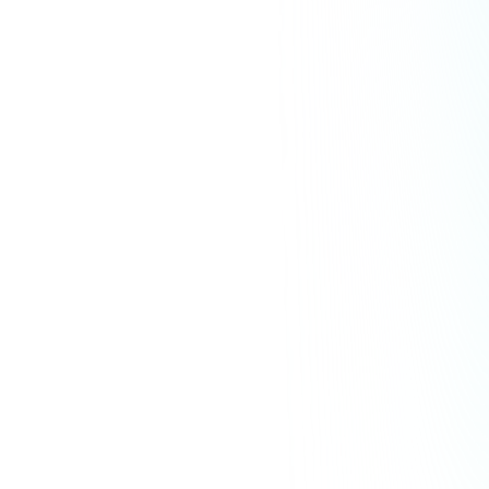
詳しく見る
8年運営の"ンゴ先生"が語る、SNSサロンから
FANTSへ。「世界観を守れるクローズドな場
所」が、継続率99%のコミュニティを実現する
人生実験家
スギタシンゴ
自己啓発・マインドセット