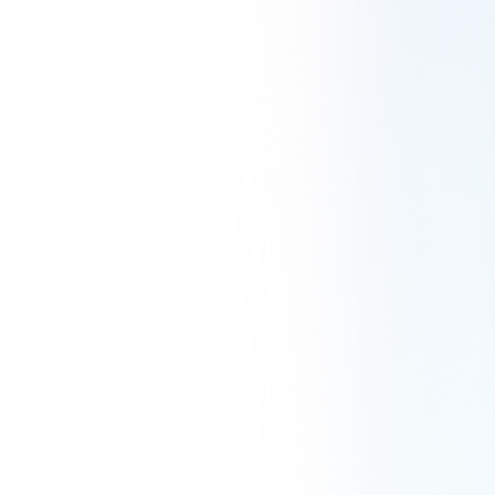
お菓子研究家
みのすけ（柳谷みのり）
料理・食
詳しく見る
発信に疲れた人気YouTuberが、FANTSで取り
戻した「ただ楽しい」居場所。会員400名超・
月次継続率9割超を実現したMakeMyBestLife
CLUB