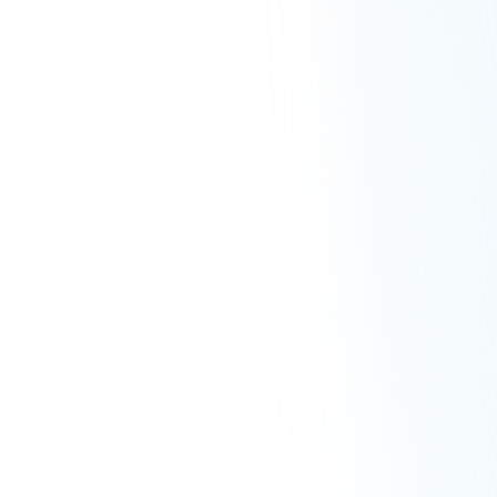
ブランドディレクター
ほしのこ
趣味・ライフスタイル
詳しく見る
月次継続率9割超。「描いた作品に、すぐ返事
が来る」漫画家ペガサスハイドが語る、看板講
師が一人ひとりに添削するオンラインスクール
漫画家