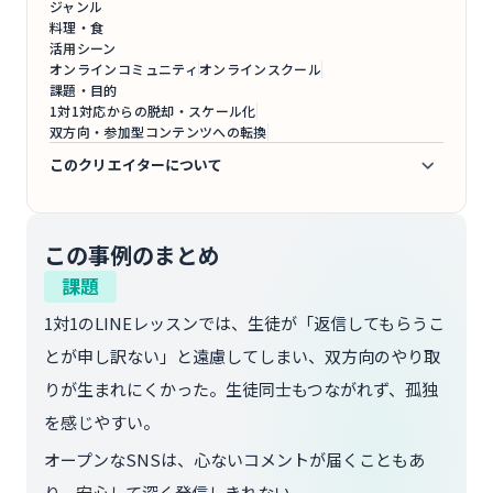
ジャンル
料理・食
活用シーン
オンラインコミュニティ
オンラインスクール
課題・目的
1対1対応からの脱却・スケール化
双方向・参加型コンテンツへの転換
このクリエイターについて
2009年中村調理製菓専門学校卒業後、パティスリー、同校職
員、企業の商品開発等を経て、2019年4月より「みのすけ通信お
菓子教室」を主宰。現在は夫と2人の息子、猫と暮らしながら、
この事例のまとめ
企業のレシピ開発やイベント講師、cottaオフィシャルパートナ
ーとしても活動中。
課題
1対1のLINEレッスンでは、生徒が「返信してもらうこ
とが申し訳ない」と遠慮してしまい、双方向のやり取
りが生まれにくかった。生徒同士もつながれず、孤独
を感じやすい。
オープンなSNSは、心ないコメントが届くこともあ
り、安心して深く発信しきれない。