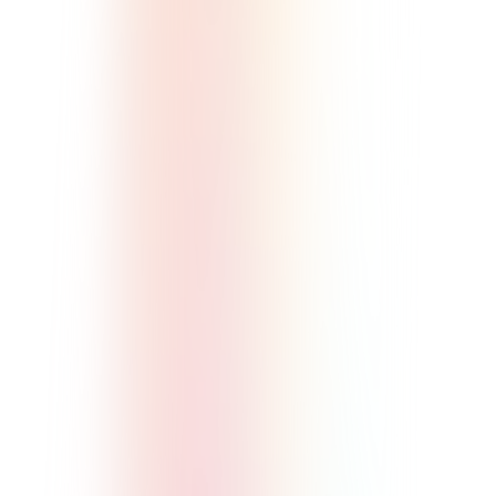
comming soon
顧客ロイヤリティ向上
既存顧客向けのコミュニティで、購
入後の関係を深め、LTVやリピート
購買に繋げられます。
comming soon
コンテンツ販売
動画・テキスト・音声であなたの講
座や専門知識を手軽にファンへ届け
ます。