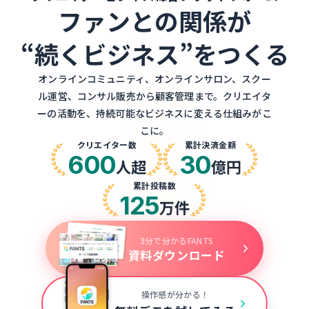
ファンとの関係が
“続くビジネス”をつくる
オンラインコミュニティ、オンラインサロン、スクー
ル運営、コンサル販売から顧客管理まで。クリエイタ
ーの活動を、持続可能なビジネスに変える仕組みがこ
こに。
クリエイター数
累計決済金額
600
30
人超
億円
累計投稿数
125
万件
3分で分かるFANTS
資料ダウンロード
操作感が分かる！