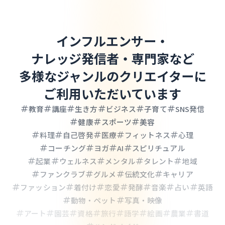
インフルエンサー・
ナレッジ発信者・専門家など
多様なジャンルのクリエイターに
ご利用いただいています
#
#
#
#
#
#
教育
講座
生き方
ビジネス
子育て
SNS発信
#
#
#
健康
スポーツ
美容
#
#
#
#
#
料理
自己啓発
医療
フィットネス
心理
#
#
#
#
コーチング
ヨガ
AI
スピリチュアル
#
#
#
#
#
起業
ウェルネス
メンタル
タレント
地域
#
#
#
#
ファンクラブ
グルメ
伝統文化
キャリア
#
#
#
#
#
#
#
ファッション
着付け
恋愛
発酵
音楽
占い
英語
#
#
動物・ペット
写真・映像
#
#
#
#
#
#
#
#
アート
園芸
資格
旅行
語学
絵画
農業
書道