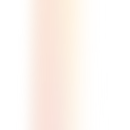
講生の成果とリピートを生むスクー
ルへ。
詳しく見る
ファンクラブ
ファンと共につくる共創型のファン
クラブで、コアファンとの絆を深め
られます。
comming soon
協会ビジネス
認定資格・継続学習・会員ネットワ
ーク。協会運営に必要なものをまる
っと実現できます。