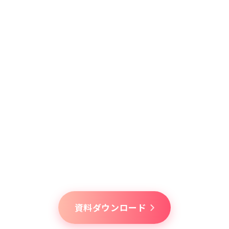
※2026年06月現在
累計投稿数
活発なコミュニケーションが日々生まれています
125
万件
※2026年06月現在
セキュリティ面も安心
当社の情報セキュリティマネジメントシステムは、
「FANS」の企画、開発、運営を対象としてISO/IEC
27001認証を取得しています。
資料ダウンロード