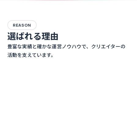
REASON
選ばれる理由
豊富な実績と確かな運営ノウハウで、クリエイターの
活動を支えています。
クリエイター数
個人から団体まで、あらゆるジャンルで選ばれています
600
人超
※2026年06月現在
累計決済金額
クリエイターの経済的自立を支える確かな決済流通額
30
億円