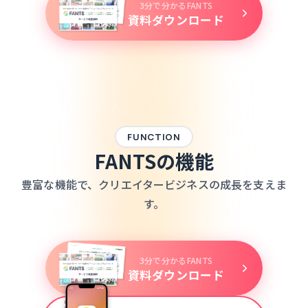
3分で分かるFANTS
資料ダウンロード
FUNCTION
FANTSの機能
豊富な機能で、クリエイタービジネスの成長を支えま
す。
keyboard_arrow_left
keyboard_arrow_right
3分で分かるFANTS
資料ダウンロード