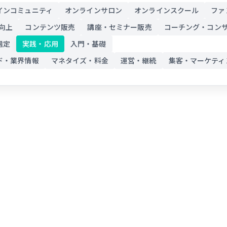
インコミュニティ
オンラインサロン
オンラインスクール
ファ
向上
コンテンツ販売
講座・セミナー販売
コーチング・コン
選定
実践・応用
入門・基礎
ド・業界情報
マネタイズ・料金
運営・継続
集客・マーケティ
開
FANTSでオンラインサロンを運
オ
説
営する際の決済手数料を徹底解説
月