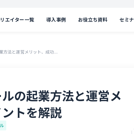
クリエイター一覧
導入事例
お役立ち資料
セミ
方法と運営メリット、成功...
ールの起業方法と運営メ
イントを解説
ル