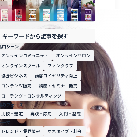
キーワードから記事を探す
活用シーン
オンラインコミュニティ
オンラインサロン
オンラインスクール
ファンクラブ
協会ビジネス
顧客ロイヤリティ向上
コンテンツ販売
講座・セミナー販売
コーチング・コンサルティング
悩みフェーズ
比較・選定
実践・応用
入門・基礎
テーマ
トレンド・業界情報
マネタイズ・料金