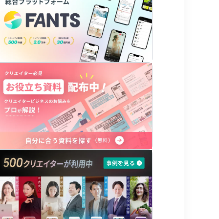
36歳、38歳で出産〜育児。仕事との両立の壁に苦
しみ、40歳で転職し。大手企業（株式会社デンソ
ー）管理職を経て、在職中に女性のための講座を
立ち上げて起業。
独自に研究してきたノウハウから、エレガントに
生き自分の理想を叶えるメソッドを生み出し、
次々に理想を実現してきた。
ビジネスでは、マインド、ライフスタイル、タイ
ムマネジメント、コミュニケーション、コーチン
グ、ビジネスコンサルなど女性をエンパワメント
する様々なサービスを提供。主婦、会社員、起業
家まで、年代も幅広い素敵な女性たちが集まって
いる。