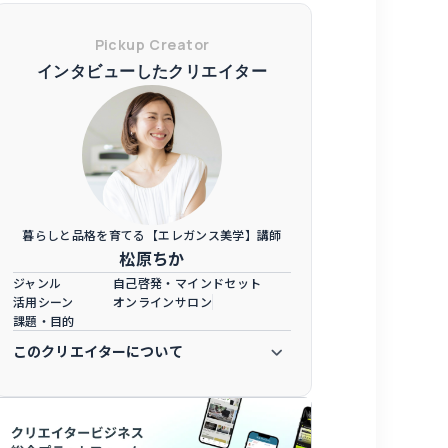
Pickup Creator
インタビューしたクリエイター
暮らしと品格を育てる【エレガンス美学】講師
松原ちか
ジャンル
自己啓発・マインドセット
活用シーン
オンラインサロン
課題・目的
このクリエイターについて
1977年生まれ・２児の母・愛知県在住。 大学卒
業後、ホテル（株式会社ジェイアール東海ホテル
ズ）へ就職。